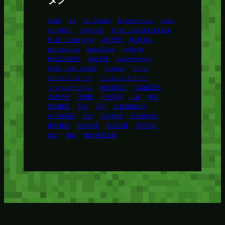
35mm
AI
AI Agent
browseruse
case
cbr400r
cbr500r
Film Digitization
Film Scanning
LED光源
Moltbot
motocycle
OpenClaw
python
RGB三色混光
RGB光源
salesforce
SONY FDR-X3000
viewer
ケース
セールスフォース
フィルムスキャナー
フィルムデジタル
专业摄影灯
光源稳定性
光谱特性
千葉県
同色异谱
山路
摩托
数码翻拍
日常
日本
显色指数CRI
白平衡误区
胶片
胶片扫描
胶片数字化
胶片翻拍
色彩管理
色彩还原
色温控制
骑士
骑行
骑行录影设备