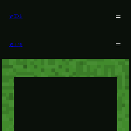
内
容
を
途工街
ス
キ
ッ
プ
途工街