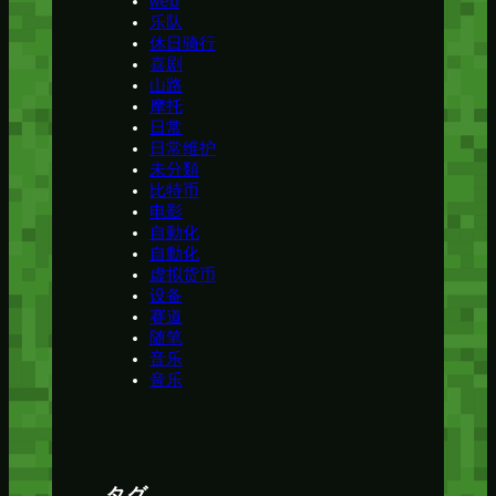
Web
乐队
休日骑行
喜剧
山路
摩托
日常
日常维护
未分類
比特币
电影
自動化
自動化
虚拟货币
设备
赛道
随笔
音乐
音乐
タグ