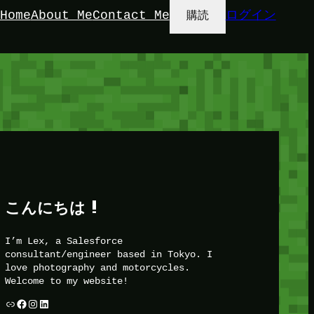
Home
About Me
Contact Me
ログイン
購読
こんにちは !
I’m Lex, a Salesforce
consultant/engineer based in Tokyo. I
love photography and motorcycles.
Welcome to my website!
リンク
Facebook
Instagram
LinkedIn