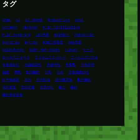
タグ
35mm
AI
AI Agent
browseruse
case
cbr400r
cbr500r
Film Digitization
Film Scanning
LED光源
Moltbot
motocycle
OpenClaw
python
RGB三色混光
RGB光源
salesforce
SONY FDR-X3000
viewer
ケース
セールスフォース
フィルムスキャナー
フィルムデジタル
专业摄影灯
光源稳定性
光谱特性
千葉県
同色异谱
山路
摩托
数码翻拍
日常
日本
显色指数CRI
白平衡误区
胶片
胶片扫描
胶片数字化
胶片翻拍
色彩管理
色彩还原
色温控制
骑士
骑行
骑行录影设备