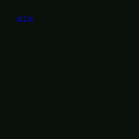
内
容
途工街
を
ス
キ
ッ
プ