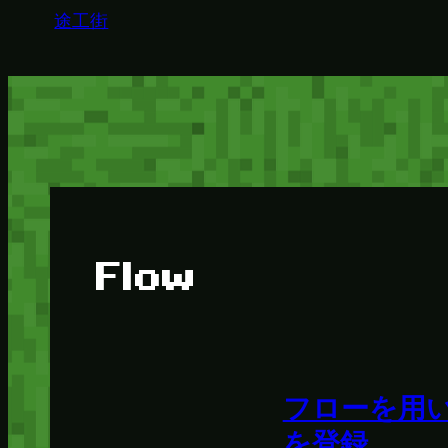
途工街
Flow
フローを用
を登録