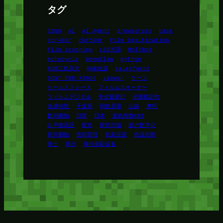
タグ
35mm
AI
AI Agent
browseruse
case
cbr400r
cbr500r
Film Digitization
Film Scanning
LED光源
Moltbot
motocycle
OpenClaw
python
RGB三色混光
RGB光源
salesforce
SONY FDR-X3000
viewer
ケース
セールスフォース
フィルムスキャナー
フィルムデジタル
专业摄影灯
光源稳定性
光谱特性
千葉県
同色异谱
山路
摩托
数码翻拍
日常
日本
显色指数CRI
白平衡误区
胶片
胶片扫描
胶片数字化
胶片翻拍
色彩管理
色彩还原
色温控制
骑士
骑行
骑行录影设备