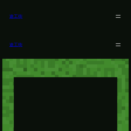
内
容
を
途工街
ス
キ
ッ
プ
途工街