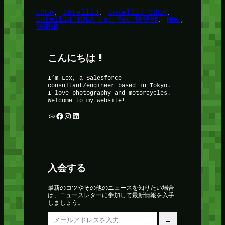
IDEA
, 
IntelliJ
, 
IntelliJ IDEA
, 
IntelliJ IDEA For Mac 快捷键
, 
Mac
, 
快捷键
こんにちは !
I’m Lex, a Salesforce
consultant/engineer based in Tokyo.
I love photography and motorcycles.
Welcome to my website!
リンク
Facebook
Instagram
LinkedIn
入会する
最新のコツやその他のニュースを知りたい場合
は、ニュースレターに参加して最新情報を入手
しましょう。
メールアドレスを入力…
→