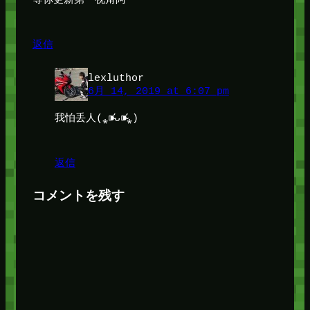
返信
lexluthor
6月 14, 2019 at 6:07 pm
我怕丢人(⁎⁍̴̛ᴗ⁍̴̛⁎)
返信
コメントを残す