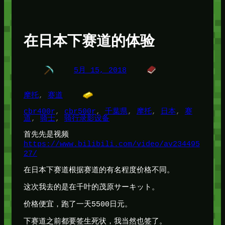
在日本下赛道的体验
5月 15, 2018
摩托
, 
赛道
cbr400r
, 
cbr500r
, 
千葉県
, 
摩托
, 
日本
, 
赛
道
, 
骑士
, 
骑行录影设备
首先先是视频
https://www.bilibili.com/video/av234495
27/
在日本下赛道根据赛道的有名程度价格不同。
这次我去的是在千叶的茂原サーキット。
价格便宜，跑了一天5500日元。
下赛道之前都要签生死状，我当然也签了。