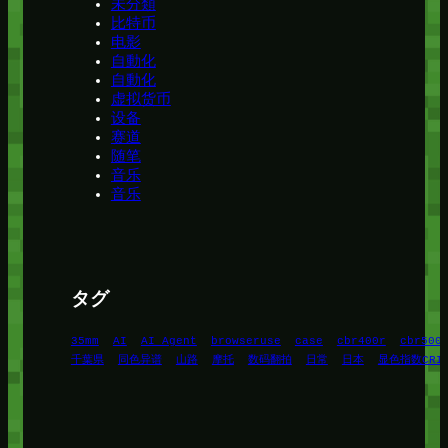
未分類
比特币
电影
自動化
自動化
虚拟货币
设备
赛道
随笔
音乐
音乐
タグ
35mm
AI
AI Agent
browseruse
case
cbr400r
cbr500
千葉県
同色异谱
山路
摩托
数码翻拍
日常
日本
显色指数CRI