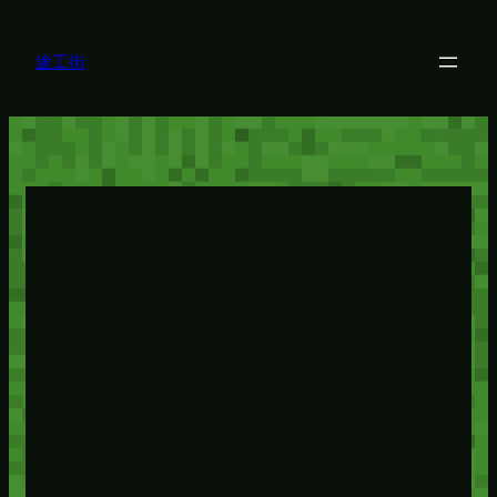
内
容
を
途工街
ス
キ
ッ
プ