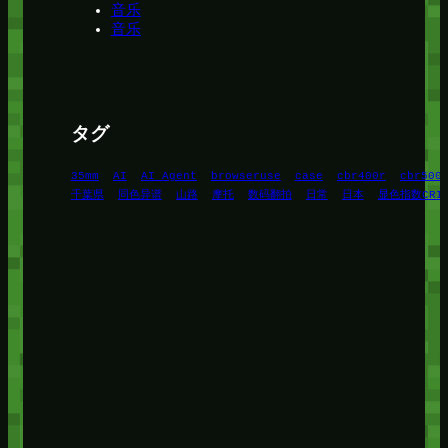
音乐
音乐
タグ
35mm
AI
AI Agent
browseruse
case
cbr400r
cbr500
千葉県
同色异谱
山路
摩托
数码翻拍
日常
日本
显色指数CRI