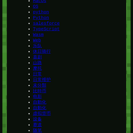
MacOs
OS
python
Python
salesforce
TypeScript
Wasm
Web
乐队
休日骑行
喜剧
山路
摩托
日常
日常维护
未分類
比特币
电影
自動化
自動化
虚拟货币
设备
赛道
随笔