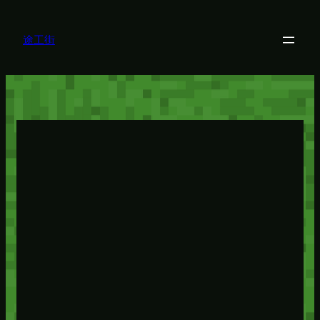
内
容
を
途工街
ス
キ
ッ
プ