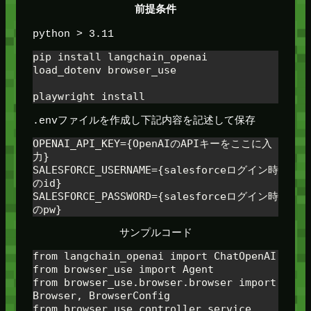
前提条件
python > 3.11
pip install langchain_openai 
load_dotenv browser_use
playwright install
.envファイルを作成し下記内容を記述して保存
OPENAI_API_KEY={OpenAIのAPIキーをここに入
力}

SALESFORCE_USERNAME={salesforceログイン時
のid}

SALESFORCE_PASSWORD={salesforceログイン時
のpw}
サンプルコード
from langchain_openai import ChatOpenAI

from browser_use import Agent

from browser_use.browser.browser import 
Browser, BrowserConfig

from browser_use.controller.service 