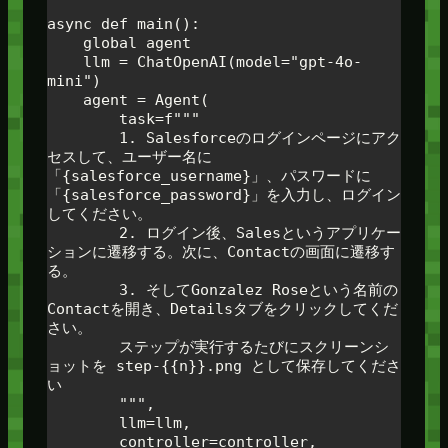
async def main():

    global agent

    llm = ChatOpenAI(model="gpt-4o-
mini")

    agent = Agent(

        task=f"""

        1. Salesforceのログインページにアク
セスして、ユーザー名に
「{salesforce_username}」、パスワードに
「{salesforce_password}」を入力し、ログイン
してください。

        2. ログイン後、Salesというアプリケー
ションに遷移する。次に、Contactの画面に遷移す
る。

        3. そしてGonzalez Roseという名前の
Contactを開き、Detailsタブをクリックしてくだ
さい。

        ステップが実行するたびにスクリーンシ
ョットを step-{{n}}.png として保存してくださ
い

        """,

        llm=llm,

        controller=controller,
