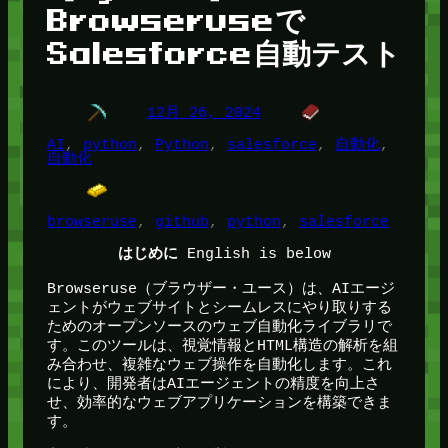
Browseruseで
Salesforce自動テスト
12月 26, 2024
AI
, 
python
, 
Python
, 
salesforce
, 
自動化
, 
自動化
browseruse
, 
github
, 
python
, 
salesforce
English is below
はじめに
Browseruse（ブラウザー・ユース）は、AIエージ
ェントがウェブサイトとシームレスにやり取りする
ためのオープンソースのウェブ自動化ライブラリで
す。このツールは、視覚情報とHTML構造の解析を組
み合わせ、複雑なウェブ操作を自動化します。これ
により、開発者はAIエージェントの精度を向上さ
せ、効率的なウェブアプリケーションを構築できま
す。