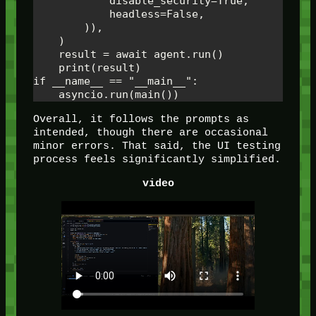
            disable_security=True, 

            headless=False,

        )),

    )

    result = await agent.run()

    print(result)

if __name__ == "__main__":

    asyncio.run(main())
Overall, it follows the prompts as
intended, though there are occasional
minor errors. That said, the UI testing
process feels significantly simplified.
video