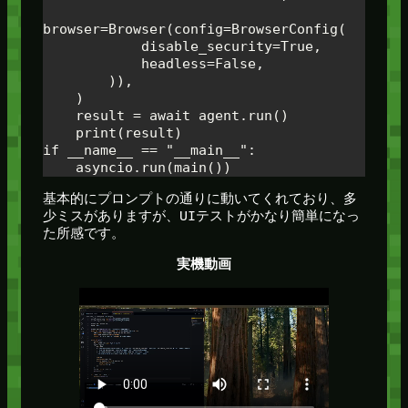
browser=Browser(config=BrowserConfig(

            disable_security=True, 

            headless=False,

        )),

    )

    result = await agent.run()

    print(result)

if __name__ == "__main__":

    asyncio.run(main())
基本的にプロンプトの通りに動いてくれており、多
少ミスがありますが、UIテストがかなり簡単になっ
た所感です。
実機動画