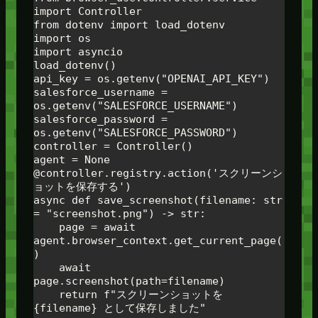
import Controller

from dotenv import load_dotenv

import os 

import asyncio

load_dotenv()

api_key = os.getenv("OPENAI_API_KEY")

salesforce_username = 
os.getenv("SALESFORCE_USERNAME")

salesforce_password = 
os.getenv("SALESFORCE_PASSWORD")

controller = Controller()

agent = None

@controller.registry.action('スクリーンシ
ョットを保存する')

async def save_screenshot(filename: str 
= "screenshot.png") -> str:

    page = await 
agent.browser_context.get_current_page(
)

    await 
page.screenshot(path=filename)

    return f"スクリーンショットを 
{filename} として保存しました"
