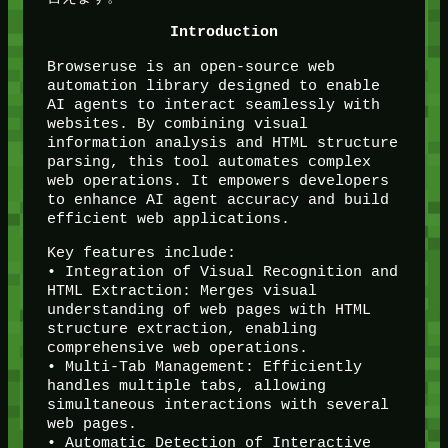
Introduction
Browseruse is an open-source web
automation library designed to enable
AI agents to interact seamlessly with
websites. By combining visual
information analysis and HTML structure
parsing, this tool automates complex
web operations. It empowers developers
to enhance AI agent accuracy and build
efficient web applications.
Key features include:
• Integration of Visual Recognition and
HTML Extraction: Merges visual
understanding of web pages with HTML
structure extraction, enabling
comprehensive web operations.
• Multi-Tab Management: Efficiently
handles multiple tabs, allowing
simultaneous interactions with several
web pages.
• Automatic Detection of Interactive