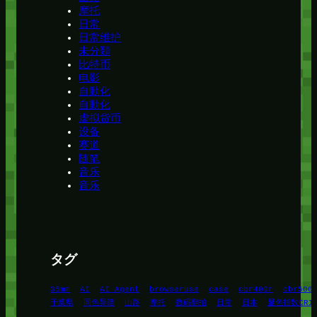
摩托
日常
日常维护
未分類
比特币
电影
自動化
自動化
虚拟货币
设备
赛道
随笔
音乐
音乐
タグ
35mm
AI
AI Agent
browseruse
case
cbr400r
cbr500
千葉県
同色异谱
山路
摩托
数码翻拍
日常
日本
显色指数CRI