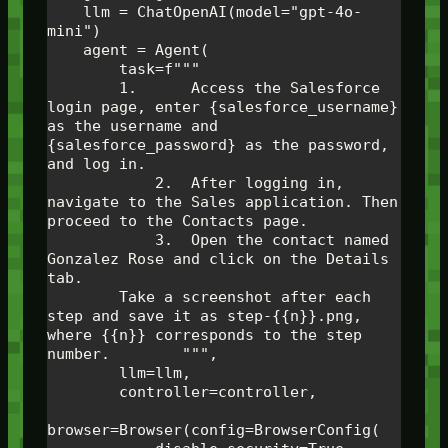
    llm = ChatOpenAI(model="gpt-4o-
mini")

    agent = Agent(

        task=f"""

        1.	Access the Salesforce 
login page, enter {salesforce_username} 
as the username and 
{salesforce_password} as the password, 
and log in.

	    2.	After logging in, 
navigate to the Sales application. Then 
proceed to the Contacts page.

	    3.	Open the contact named 
Gonzalez Rose and click on the Details 
tab.

        Take a screenshot after each 
step and save it as step-{{n}}.png, 
where {{n}} corresponds to the step 
number.        """,

        llm=llm,

        controller=controller,

browser=Browser(config=BrowserConfig(
