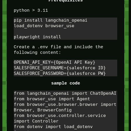
Prerequisites
python > 3.11
pip install langchain_openai 
load_dotenv browser_use
playwright install
Create a .env file and include the
following content:
OPENAI_API_KEY={OpenAI API Key}

SALESFORCE_USERNAME={salesforce ID}

SALESFORCE_PASSWORD={salesforce PW}
sample code
from langchain_openai import ChatOpenAI

from browser_use import Agent

from browser_use.browser.browser import 
Browser, BrowserConfig

from browser_use.controller.service 
import Controller

from dotenv import load_dotenv
