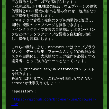
主な特徴として、以下が挙げられます：
・視覚認識とHTML抽出の統合：ウェブページの視覚
的理解とHTML構造の抽出を組み合わせ、包括的なウ
ェブ操作を可能にします。
・マルチタブ管理：複数のタブを効果的に管理し、
同時に複数のウェブページを操作できます。
・インタラクティブ要素の自動検出：ボタンやリン
クなどのインタラクティブな要素を自動的に検出
し、操作を容易にします。
これらの機能により、Browseruseはウェブブラウ
ジング、データ収集、フォーム入力などの複雑なタ
スクを自動化し、大規模なウェブ操作を必要とする
開発者にとって強力なツールとなっています。
ここではBrowseruseでSalesforceのE2Eテスト
を試みます。
暴論ではありますが、これから打鍵しかできない
testerが仕事失うでしょ・・・
repository：
https://github.com/browser-use/browser-
use