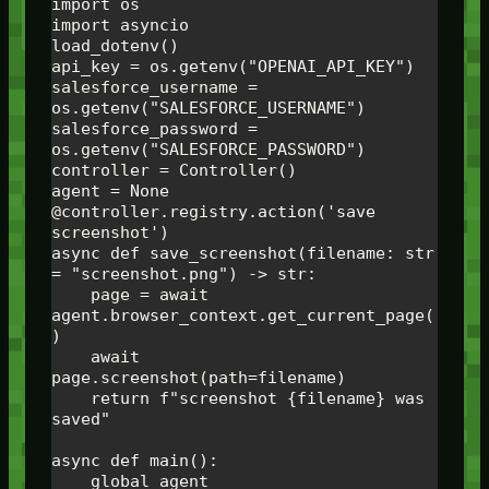
import os 

import asyncio

load_dotenv()

api_key = os.getenv("OPENAI_API_KEY")

salesforce_username = 
os.getenv("SALESFORCE_USERNAME")

salesforce_password = 
os.getenv("SALESFORCE_PASSWORD")

controller = Controller()

agent = None

@controller.registry.action('save 
screenshot')

async def save_screenshot(filename: str 
= "screenshot.png") -> str:

    page = await 
agent.browser_context.get_current_page(
)

    await 
page.screenshot(path=filename)

    return f"screenshot {filename} was 
saved"

async def main():

    global agent
