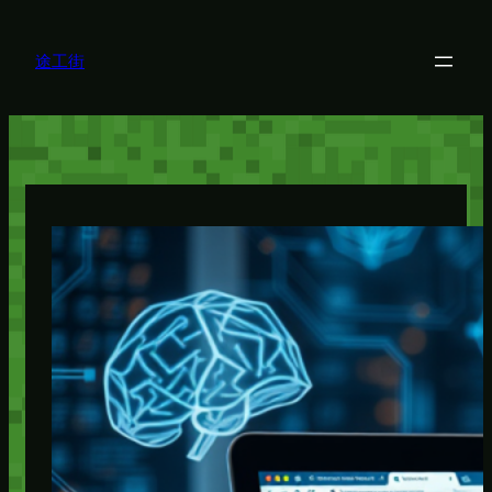
内
容
を
途工街
ス
キ
ッ
プ