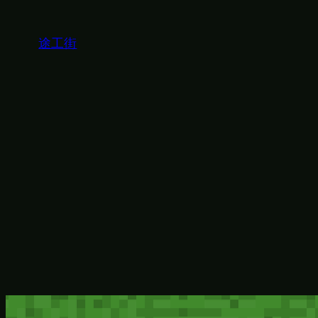
内
容
途工街
を
ス
キ
ッ
プ