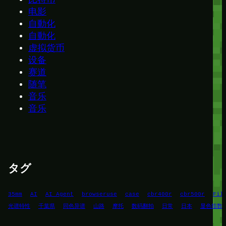
比特币
电影
自動化
自動化
虚拟货币
设备
赛道
随笔
音乐
音乐
タグ
35mm
AI
AI Agent
browseruse
case
cbr400r
cbr500r
Fil
光谱特性
千葉県
同色异谱
山路
摩托
数码翻拍
日常
日本
显色指数C