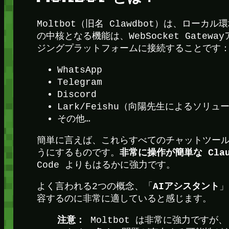
Moltbot（旧名 Clawdbot）は、ローカ
の中核となる機能は、WebSocket Gat
ジングプラットフォームに接続することです
WhatsApp
Telegram
Discord
Lark/Feishu（向陽先生によるソリ
その他…
簡単に言えば、これらすべてのチャットツールで 
非常に操作が簡単な Claud
うにするものです。
Code よりもはるかに強力です。
AIアシスタント
よく言われる2つの概念、「
」
容するのに非常に適していると感じます。
注意：
Moltbot は非常に強力です