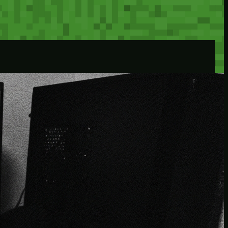
こんにちは !
I’m Lex, a Salesforce consultant/engineer based in Tok
リンク
Instagram
LinkedIn
入会する