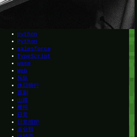
Java
Linux
MacOs
OS
python
Python
salesforce
TypeScript
Wasm
Web
乐队
休日骑行
喜剧
山路
摩托
日常
日常维护
未分類