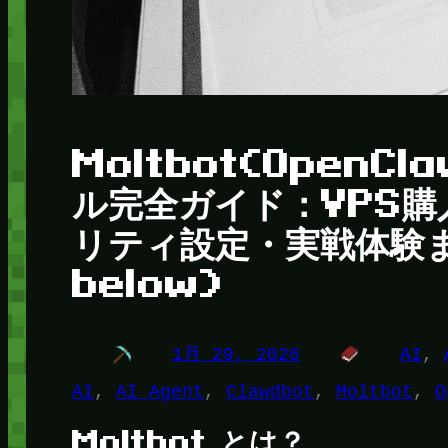
Moltbot(OpenC
ル完全ガイド：VPS
リティ設定・実戦体験まで(
below)
1月 29, 2026
AI
, 
AI
, 
AI Agent
, 
Clawdbot
, 
Moltbot
, 
O
Moltbot とは？