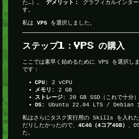
デメリット：
た…）。
グラフィカルインター
す。
VPS
私は
を選択しました。
ステップ1：VPS の購入
ここでは素早く始めるために VPS を選択しま
です：
CPU:
2 vCPU
メモリ:
2 GB
ストレージ:
20 GB SSD（これで十分
OS:
Ubuntu 22.04 LTS / Debian 
私はさらにタスク実行用の Skills を入
4C4G（4コア4GB）
だりしたかったので、
、O
た。