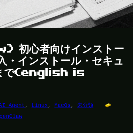
law) 初心者向けインストー
購入・インストール・セキュ
english is
AI Agent
, 
Linux
, 
MacOs
, 
未分類
penClaw