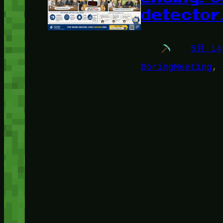
detector
5月 14
BoringMeeting
, 