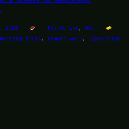
.
, 2026
TypeScript
, 
Web
meeting tools
, 
remote work
, 
TypeScript