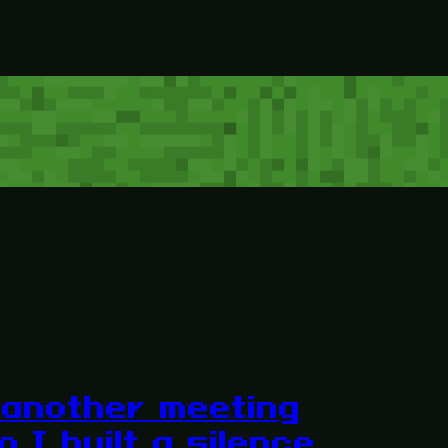
 another meeting
o I built a silence