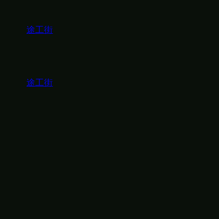
内
容
途工街
を
ス
キ
ッ
プ
途工街