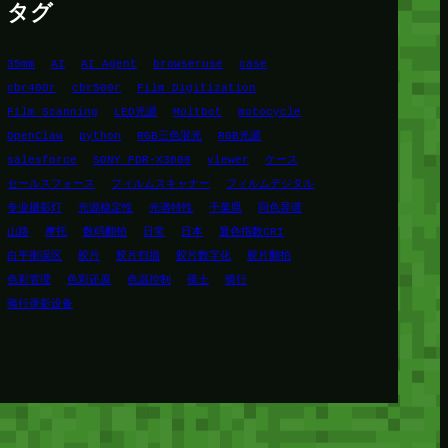
タグ
35mm
AI
AI Agent
browseruse
case
cbr400r
cbr500r
Film Digitization
Film Scanning
LED光源
Moltbot
motocycle
OpenClaw
python
RGB三色混光
RGB光源
salesforce
SONY FDR-X3000
viewer
ケース
セールスフォース
フィルムスキャナー
フィルムデジタル
专业摄影灯
光源稳定性
光谱特性
千葉県
同色异谱
山路
摩托
数码翻拍
日常
日本
显色指数CRI
白平衡误区
胶片
胶片扫描
胶片数字化
胶片翻拍
色彩管理
色彩还原
色温控制
骑士
骑行
骑行录影设备