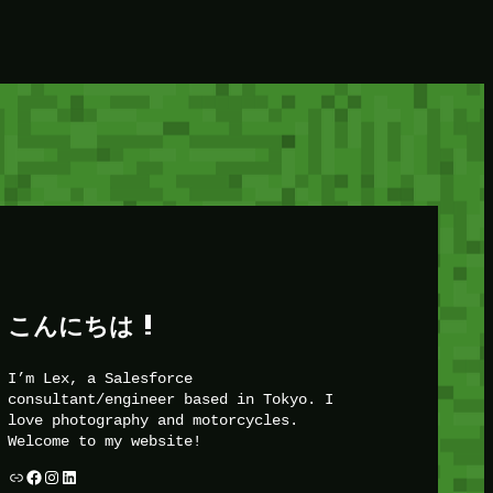
こんにちは !
I’m Lex, a Salesforce
consultant/engineer based in Tokyo. I
love photography and motorcycles.
Welcome to my website!
リンク
Facebook
Instagram
LinkedIn