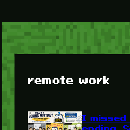
remote work
I missed
ending. S